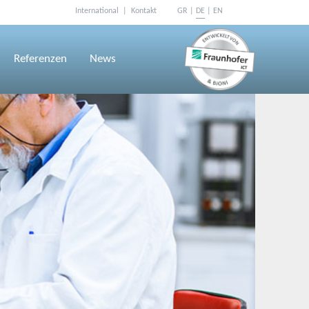
International
Kontakt
GR
DE
EN
Navigation
überspringen
Referenzen
News
n