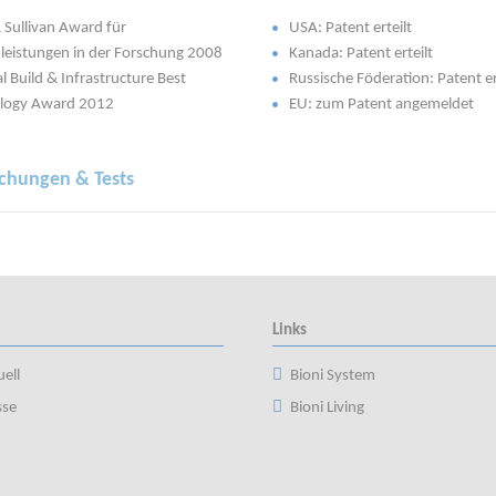
 Sullivan Award für
USA: Patent erteilt
nleistungen in der Forschung 2008
Kanada: Patent erteilt
l Build & Infrastructure Best
Russische Föderation: Patent er
logy Award 2012
EU: zum Patent angemeldet
chungen & Tests
Links
ell
Bioni System
sse
Bioni Living