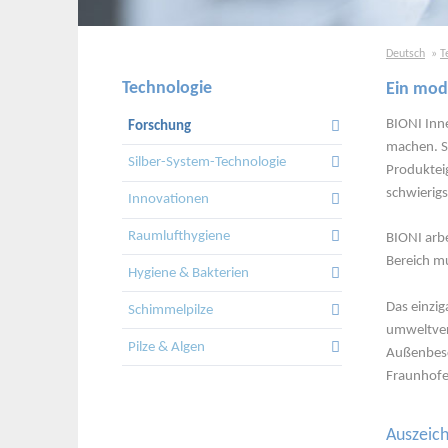
Deutsch
T
Technologie
Ein mod
Navigation
überspringen
BIONI Inn
Forschung
machen. S
Silber-System-Technologie
Produkteig
schwierig
Innovationen
Raumlufthygiene
BIONI arbe
Bereich mu
Hygiene & Bakterien
Das einzi
Schimmelpilze
umweltver
Pilze & Algen
Außenbesc
Fraunhofe
Auszeic