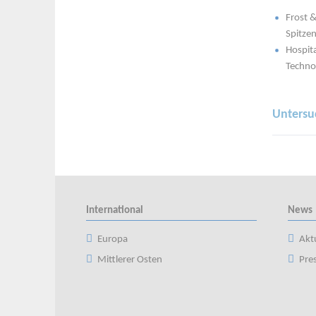
Frost &
Spitze
Hospita
Techno
Untersu
International
News
Europa
Aktu
Mittlerer Osten
Pre