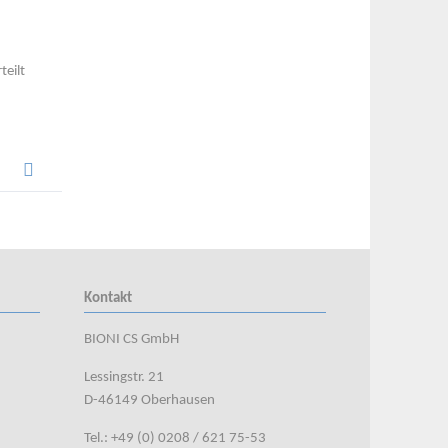
teilt
Kontakt
BIONI CS GmbH
Lessingstr. 21
D-46149 Oberhausen
Tel.: +49 (0) 0208 / 621 75-53