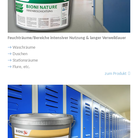
Feuchträume/Bereiche intensiver Nutzung & langer Verweildauer
→
Waschräume
→
Duschen
→
Stationsräume
→
Flure, etc.
zum Produkt