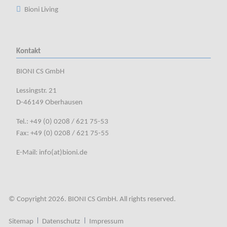
Bioni Living
Kontakt
BIONI CS GmbH
Lessingstr. 21
D-46149 Oberhausen
Tel.: +49 (0) 0208 / 621 75-53
Fax: +49 (0) 0208 / 621 75-55
E-Mail:
info(at)bioni.de
© Copyright 2026. BIONI CS GmbH. All rights reserved.
Navigation
Sitemap
Datenschutz
Impressum